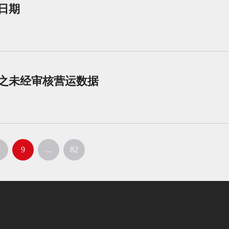
开日期
月之未经审核营运数据
9
...
82