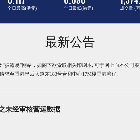
全日最高(港元)
全日最低(港元)
成交量 (万
最新公告
“披露易”网站，如阁下欲索取相关印刷本, 可于网上向本公司
寄请求至香港皇后大道东183号合和中心17M楼香港湾仔。
月之未经审核营运数据