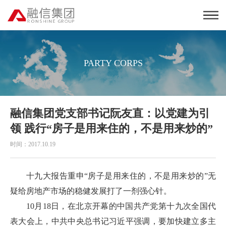
PARTY CORPS
融信集团党支部书记阮友直：以党建为引
领 践行“房子是用来住的，不是用来炒的”
时间：2017.10.19
十九大报告重申“房子是用来住的，不是用来炒的”无
疑给房地产市场的稳健发展打了一剂强心针。
10月18日，在北京开幕的中国共产党第十九次全国代
表大会上，中共中央总书记习近平强调，要加快建立多主