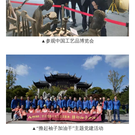
▲参观中国工艺品博览会
▲“撸起袖子加油干”主题党建活动